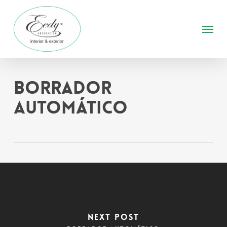
Skip
to
Menu
main
content
Borrador
automático
Next Post