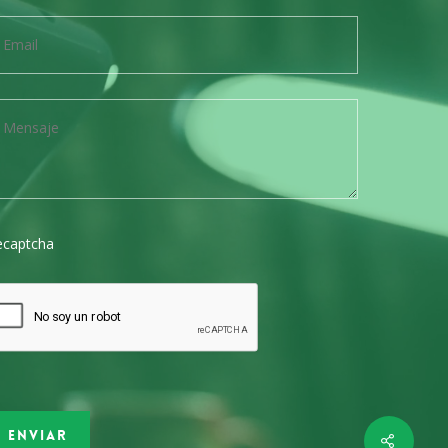
ecaptcha
Share