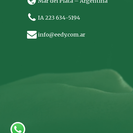
Mar del Plata – Argentina
IA 223 634-5194
info@eedy.com.ar