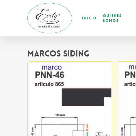
Skip
to
Quienes
main
Inicio
Somos
content
Marcos Siding