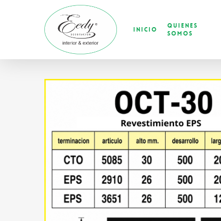
Skip
to
Quienes
main
Inicio
Somos
content