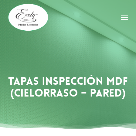
Skip
to
Menu
main
content
Tapas Inspección MDF
(cielorraso – pared)